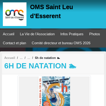
Panneau de gestion des cookies
OMS Saint Leu
d'Esserent
Accueil
La Vie de l'Association
Infos Pratiques
Photos
Contact et plan
Comité directeur et bureau OMS 2026
Accueil
6h de natation 🏊
6H DE NATATION 🏊