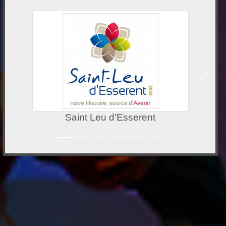
Précedent
Suivan
Saint Leu d'Esserent
Fédération